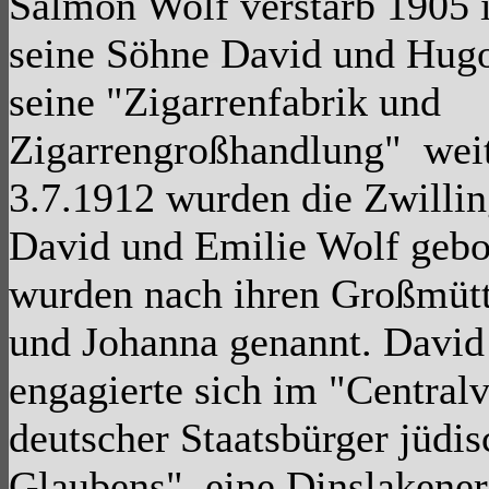
Salmon Wolf verstarb 1905 
seine Söhne David und Hugo
seine "Zigarrenfabrik und
Zigarrengroßhandlung" wei
3.7.1912 wurden die Zwilli
David und Emilie Wolf gebo
wurden nach ihren Großmütt
und Johanna genannt. David
engagierte sich im "Centralv
deutscher Staatsbürger jüdi
Glaubens", eine Dinslakene