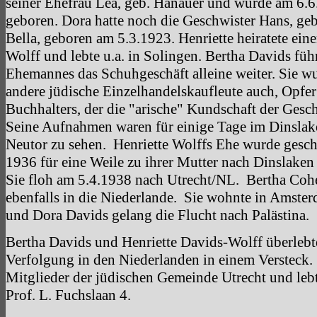
seiner Ehefrau Lea, geb. Hanauer und wurde am 6.
geboren. Dora hatte noch die Geschwister Hans, g
Bella, geboren am 5.3.1923. Henriette heiratete e
Wolff und lebte u.a. in Solingen. Bertha Davids fü
Ehemannes das Schuhgeschäft alleine weiter. Sie w
andere jüdische Einzelhandelskaufleute auch, Opfer
Buchhalters, der die "arische" Kundschaft der Geschä
Seine Aufnahmen waren für einige Tage im Dinslak
Neutor zu sehen. Henriette Wolffs Ehe wurde gesch
1936 für eine Weile zu ihrer Mutter nach Dinslaken 
Sie floh am 5.4.1938 nach Utrecht/NL. Bertha Coh
ebenfalls in die Niederlande. Sie wohnte in Amste
und Dora Davids gelang die Flucht nach Palästina.
Bertha Davids und Henriette Davids-Wolff überlebte
Verfolgung in den Niederlanden in einem Versteck.
Mitglieder der jüdischen Gemeinde Utrecht und leb
Prof. L. Fuchslaan 4.