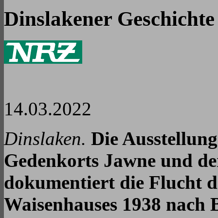
Dinslakener Geschichte 
14.03.2022
Dinslaken.
Die Ausstellung
Gedenkorts Jawne und der
dokumentiert die Flucht d
Waisenhauses 1938 nach B